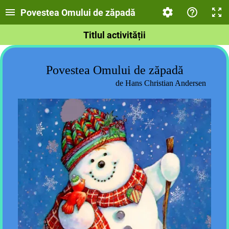
Povestea Omului de zăpadă
Titlul activității
Povestea Omului de zăpadă
de Hans Christian Andersen