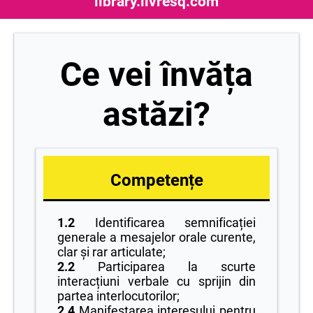
library.livresq.com
Ce vei învăța
astăzi?
Competențe
1.2
Identificarea semnificației
generale a mesajelor orale curente,
clar și rar articulate;
2.2
Participarea la scurte
interacțiuni verbale cu sprijin din
partea interlocutorilor;
2.4
Manifestarea interesului pentru