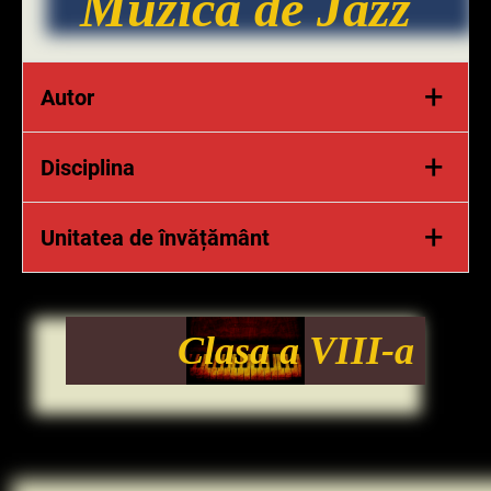
Muzica de Jazz
+
Autor
prof. Pricop Iustinian
+
Disciplina
Educație muzicală
+
Unitatea de învățământ
Școala Gimnazială Nr 3 Piatra
Neamț
Clasa
a VIII-a