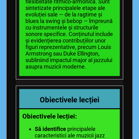
flexibilitate ritmico-armonică. Sunt
sintetizate principalele etape ale
evoluției sale — de la ragtime și
blues la swing și bebop — împreună
cu instrumentele și structurile
sonore specifice. Conținutul include
și evidențierea contribuțiilor unor
figuri reprezentative, precum Louis
Armstrong sau Duke Ellington,
subliniind impactul major al jazzului
asupra muzicii moderne.
Obiectivele lecției
Obiectivele lecției:
Să identifice
principalele
caracteristici ale muzicii jazz