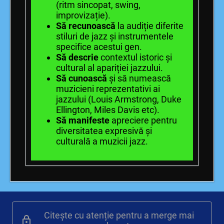
(ritm sincopat, swing,
improvizație).
Să recunoască
la audiție diferite
stiluri de jazz și instrumentele
specifice acestui gen.
Să descrie
contextul istoric și
cultural al apariției jazzului.
Să cunoască
și să numească
muzicieni reprezentativi ai
jazzului (Louis Armstrong, Duke
Ellington, Miles Davis etc).
Să manifeste
apreciere pentru
diversitatea expresivă și
culturală a muzicii jazz.
Citește cu atenție pentru a merge mai