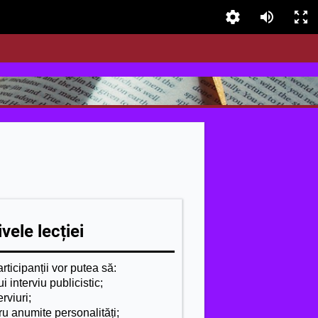
vele lecției
ticipanții vor putea să:
 interviu publicistic;
rviuri;
ru anumite personalități;