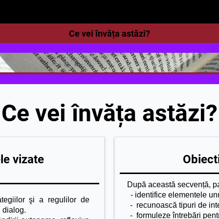
Ce vei învăța astăzi?
Ce vei învăța astăzi?
e vizate
Obiecti
După această secvență, par
- identifice elementele unui
tegiilor şi a regulilor de
-
recunoască tipuri de inte
 dialog.
- formuleze întrebări pent