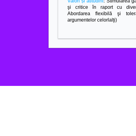
Valori și atitudini
: Stimularea gâ
şi critice în raport cu dive
Abordarea flexibilă şi tole
argumentelor celorlalţi)