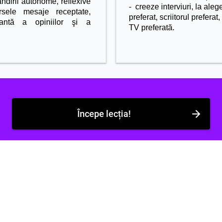
ndirii autonome, reflexive
- creeze interviuri, la aleg
rsele mesaje receptate,
preferat, scriitorul preferat
rantă a opiniilor şi a
TV preferată.
Începe lecția!