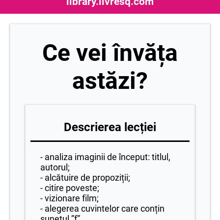
library.livresq.com
Ce vei învăța
astăzi?
Descrierea lecției
- analiza imaginii de început: titlul,
autorul;
- alcătuire de propoziții;
- citire poveste;
- vizionare film;
- alegerea cuvintelor care conțin
sunetul ”f”.