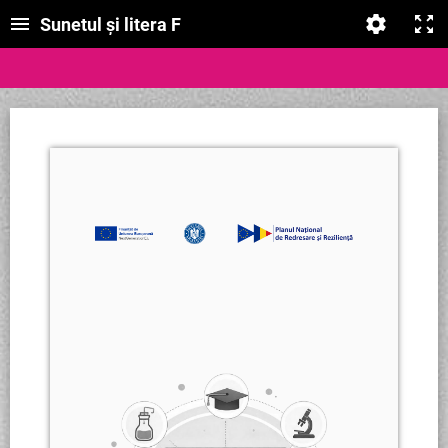
Sunetul și litera F