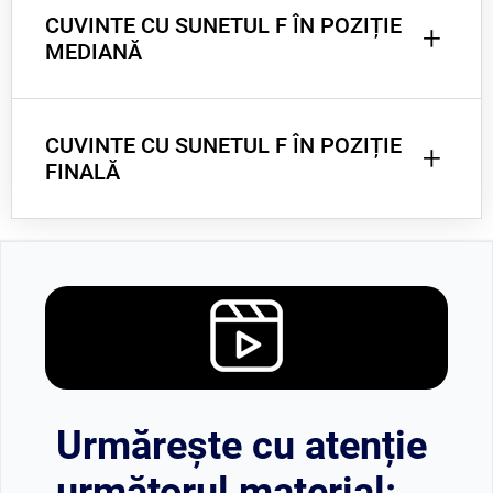
CUVINTE CU SUNETUL F ÎN POZIȚIE
floare, fluture, fragi, fiolă, farfurie
+
MEDIANĂ
CUVINTE CU SUNETUL F ÎN POZIȚIE
afară, șofer, stofă, afiș, defect
+
FINALĂ
coif, șef, , praf, puf, chef
Urmărește cu atenție
următorul material: