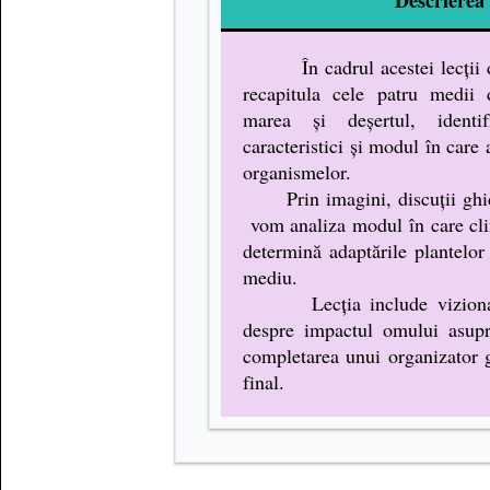
În cadrul acestei lecții de 
recapitula cele patru medii 
marea și deșertul, identif
caracteristici și modul în care 
organismelor.
Prin imagini, discuții ghida
vom
analiza modul în care cli
determină adaptările plantelor
mediu.
Lecția include vizionare
despre impactul omului asupr
completarea unui organizator g
final.