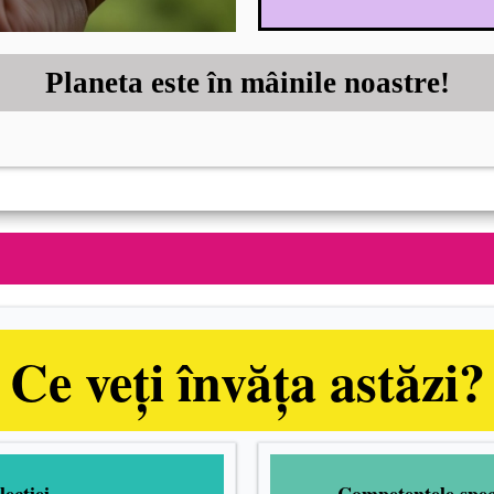
Planeta este în mâinile noastre!
Ce veți învăța astăzi?
lecției
Competențele specif