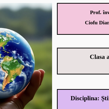
Prof. în
Ciofu Dia
Clasa 
Disciplina: Ști