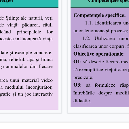
Competențele specifice:
Științe ale naturii, veți
1.1. Identificarea un
de viață: pădurea, râul,
unor fenomene și procese;
icând principalele lor
1.2. Utilizarea unor c
acestea influențează viața
clasificarea unor corpuri,
te și exemple concrete,
Obiective operationale
:
ma, relieful, apa și hrana
O1:
să descrie fiecare me
 și animalelor din fiecare
să exemplifice viețuitoare 
precizate;
a unui material video
O3
: sã formuleze răsp
a mediului înconjurător,
întrebãrile despre medi
rafic și un joc interactiv
didactic.