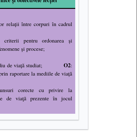
or relații între corpuri în cadrul
riterii pentru ordonarea și
 fenomene și procese;
O2
diu de viață studiat;
:
prin raportare la mediile de viață
unsur
i corecte cu privire la
ile de viaţã prezente în jocul