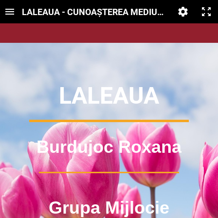
LALEAUA - CUNOAȘTEREA MEDIULUI - grupa mijl
LALEAUA
Burdujoc Roxana
Grupa Mijlocie