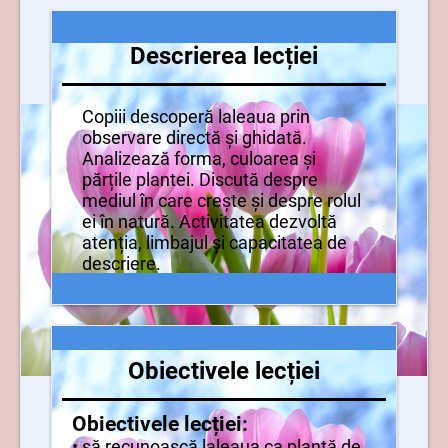
Descrierea lecției
Copiii descoperă laleaua prin
observare directă și ghidată.
Analizează forma, culoarea și
părțile plantei. Discută despre
mediul în care crește și despre rolul
ei în natură. Activitatea dezvoltă
atenția, limbajul și capacitatea de
descriere.
Obiectivele lecției
Obiectivele lecției:
• să recunoască laleaua ca plantă de