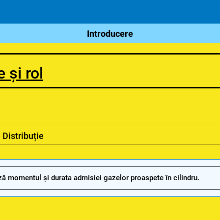
Introducere
 și rol
 Distribuție
ă momentul și durata admisiei gazelor proaspete în cilindru.