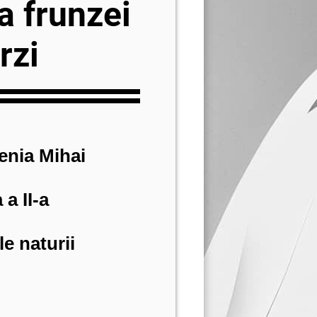
a frunzei
rzi
enia Mihai
 a II-a
le naturii