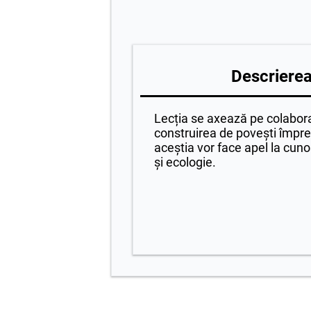
Descrierea 
Lecția se axează pe colabor
construirea de povești împ
aceștia vor face apel la cun
și ecologie.