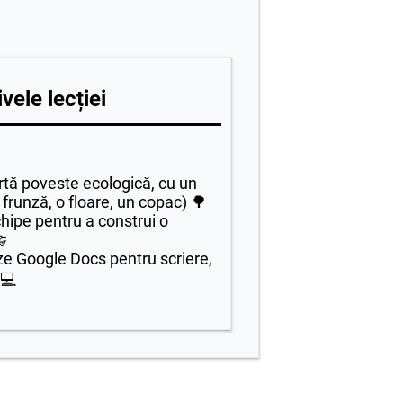
vele lecției
rtă poveste ecologică, cu un
 frunză, o floare, un copac) 🌳
hipe pentru a construi o

eze Google Docs pentru scriere,
 💻