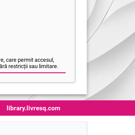
e, care permit accesul,
ră restricții sau limitare.
library.livresq.com