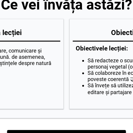
Ce vei învăța astăzi?
lecției
Obiecti
Obiectivele lecției:
are, comunicare și
reună. de asemenea,
Să redacteze o scu
oștințele despre natură
personaj vegetal (o
Să colaboreze în ec
poveste coerentă 
Să învețe să utiliz
editare și partajare