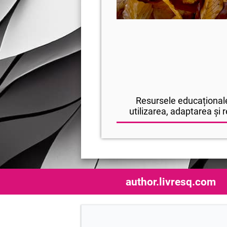
Resursele educaționale
utilizarea, adaptarea și r
author.livresq.com