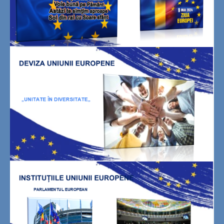
2. RESPECTAREA LEGII
3. RESPECTAREA DREPTURILOR
CELORLALȚI
4. EXERCITAREA LIBERTĂȚII
COMISIA EUROPEANĂ
CONSILIUL UNIUNII EUROPENE