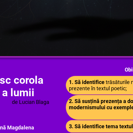
Obi
esc corola
1.
Să identifice
trăsăturile 
prezente în textul poetic;
 a lumii
2. Să susțină prezența a do
de Lucian Blaga
modernismului cu exemple d
3. Să identifice tema textul
ină Magdalena