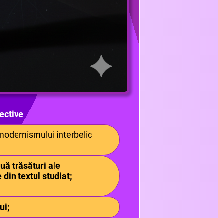
ective
modernismului interbelic
uă trăsături ale
in textul studiat;
ui;