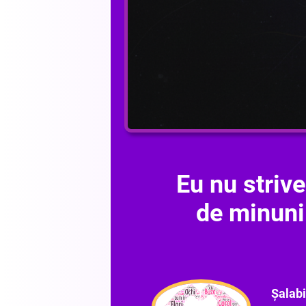
Eu nu striv
de minuni
Șalab