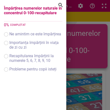
Împărțirea numerelor naturale în concentrul 0-100-recap
Împărțirea numerelor naturale în
concentrul 0-100-recapitulare
0
%
COMPLETAT
Împărțirea numerelor
Ne amintim ce este împărțirea
naturale în
Importanța împărțirii în viața
de zi cu zi
concentrul 0-100-
Recapitularea împărțirii la
recapitulare
numerele 5, 6, 7, 8, 9, 10
Probleme pentru copii isteți