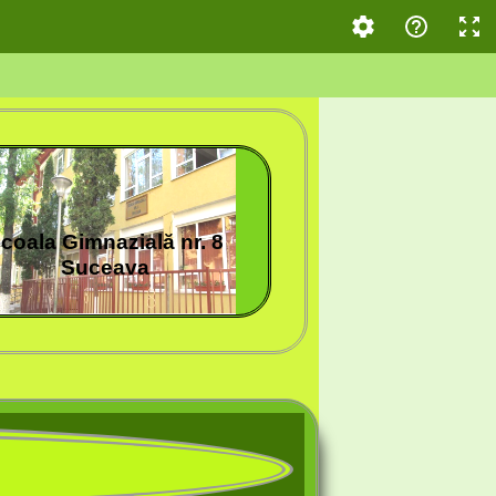
coala Gimnazială nr.
8
Suceava