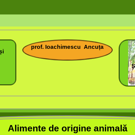
prof.
Ioachimescu
Ancuța
și
Ș
Alimente de origine animală