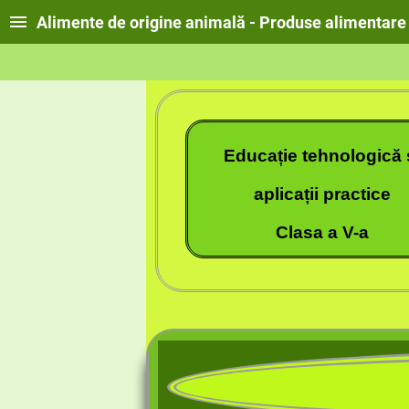
Alimente de origine animală - Produse alimentare
Educație tehnologică 
aplicații practice
Clasa a V-a