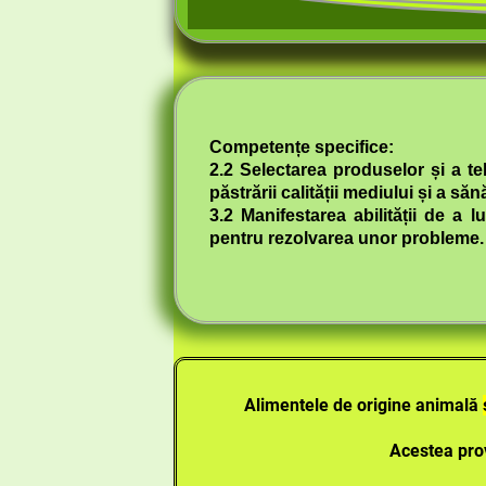
Competențe specifice:
2.2 Selectare
a produselor și a te
păstrării calității mediului și a sănă
3.2 Manifestarea abilității de a l
pentru rezolvarea unor probleme.
Alimentele de origine animală
Acestea pro