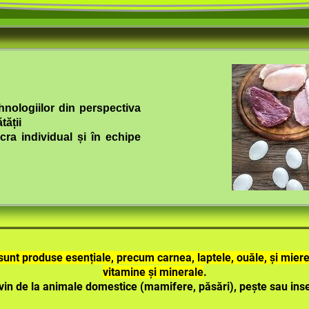
hnologiilor din perspectiva
tății
ucra individual și în echipe
sunt produse esențiale, precum carnea, laptele, ouăle, și miere
vitamine și
minerale
.
vin de la animale domestice
(mamifere, păsări),
pește sau inse