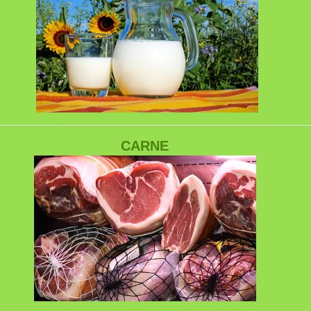
et și conţine proteine, lipide, glucide (lactoză), minerale (calci
CARNE