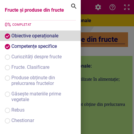
Fructe și produse din fructe
Fructe și produse din fructe
Obiective operaționale
0
%
COMPLETAT
Obiective operaționale
Fructe și produse din fructe
Competențe specifice
Curiozități despre fructe
Obiective operaționale:
Fructe. Clasificare
Produse obținute din
O1 – să dea exemple de fructe utilizate în alimentație;
prelucrarea fructelor
O2 – să clasifice fructele ;
Găsește materiile prime
O3 – să precizeze rolul fructelor
vegetale
O4 - să enumere produse ce se pot obține din prelucrarea
Rebus
fructelor
Chestionar