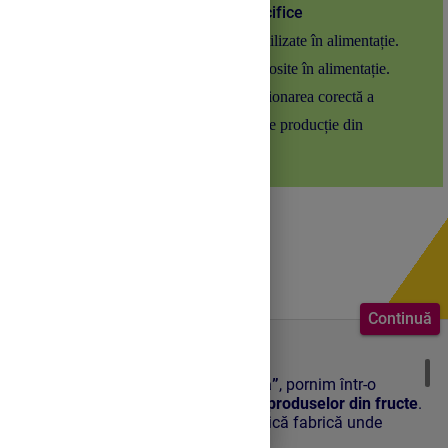
Competențe specifice
Clasificarea materiilor prime vegetale utilizate în alimentație.
Verificarea materiilor prime vegetale folosite în alimentație.
Implicarea activă și responsabilă în gestionarea corectă a
materiilor prime necesare în procesele de producție din
alimentație.
Continuă
Bun venit la lecție!
Astăzi, la modulul
„Procese de bază”
, pornim într-o
„călătorie” prin lumea
fructelor și a produselor din fructe
.
Ne vom imagina că suntem într-o mică fabrică unde
fructele proaspete, culese din livadă, se transformă pas