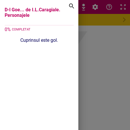
D-l Goe... de I.L.Caragiale. Personajele
D-l Goe... de I.L.Caragiale.
Personajele
0
%
COMPLETAT
Cuprinsul este gol.