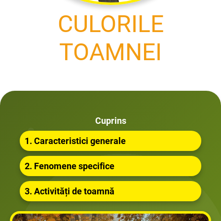
CULORILE
TOAMNEI
Cuprins
1. Caracteristici generale
2. Fenomene specifice
3. Activități de toamnă