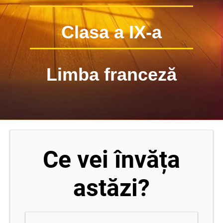
Clasa a IX-a
Limba franceză
Ce vei învăța
astăzi?