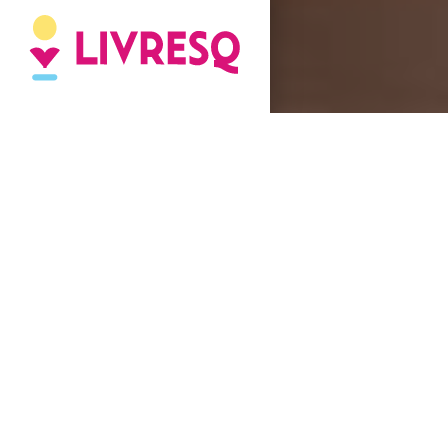
Obiective operaționale:
La finalul lecției, elevii vor fi capabili
O1 – să definească noțiunile de subiect și predicat;
O2 – să identifice subiectul și predicatul în propoziții
simple și dezvoltate;
O3 – să diferențieze predicatul verbal de predicatul
nominal;
O4 – să analizeze corect propoziții din punct de vedere