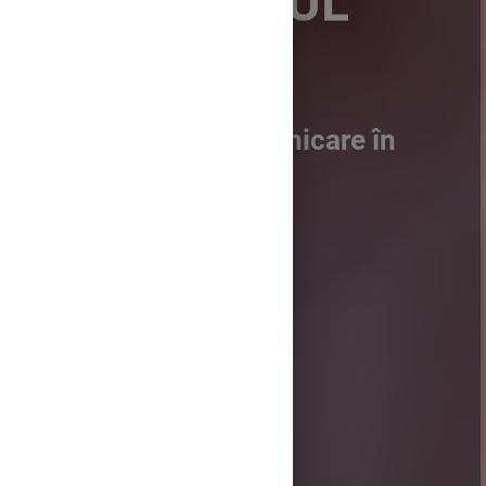
PREDICATUL
Clasa a IV-a -Comunicare în
limba română
START COURSE
Această lecție îi ajută pe
elevi să înțeleagă ce sunt
subiectul și predicatul și
cum se folosesc în
propoziții.