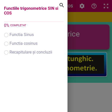
Functiile trigonometrice SIN si COS
Functiile trigonometrice SIN si
COS
0
%
COMPLETAT
Relatii metrice
Functia Sinus
Functia cosinus
Recapitulare și concluzii