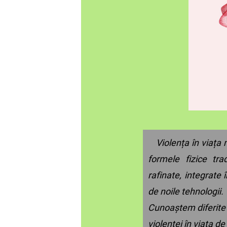
Violența în viața 
formele fizice tra
rafinate, integrate 
de noile tehnologii.
Cunoaștem diferite 
violenței în viața de z