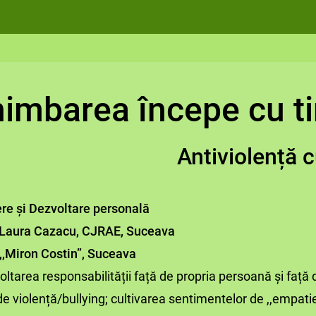
imbarea începe cu ti
Antiviolență cu ...
iere și Dezvoltare personală
-Laura Cazacu, CJRAE, Suceava
,,Miron Costin”, Suceava
ltarea responsabilității față de propria persoană și față de
ii de violență/bullying; cultivarea sentimentelor de ,,empatie”