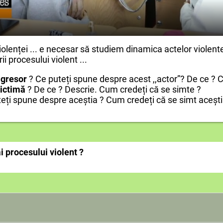
olenței ... e necesar să studiem dinamica actelor violent
ii procesului violent ...
gresor
? Ce puteți spune despre acest ,,actor”? De ce ? 
ictimă
? De ce ? Descrie. Cum credeți că se simte ?
eți spune despre aceștia ? Cum credeți că se simt acești
ai procesului violent ?