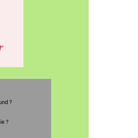
und ?
ie ?