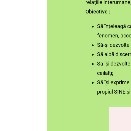
relațiile interumane
Obiective :
Să înţeleagă co
fenomen, acce
Să-și dezvolte
Să aibă discern
Să își dezvolt
ceilalți;
Să își exprime
propiul SINE ș