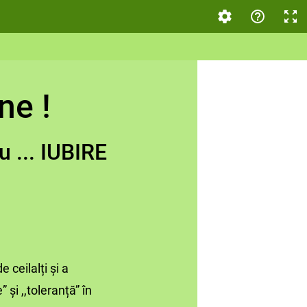
ne !
 IUBIRE
 ceilalți și a
 și ,,toleranță” în