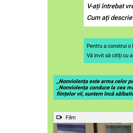
V-ați întrebat v
Cum ați descrie
Pentru a construi o
Vă invit să citiți cu
,,Nonviolența este arma celor pu
,,
Nonviolența conduce la cea mai 
ființelor vii, suntem încă sălbatic
Film