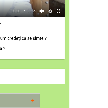
00:00
06:29
e.
Cum credeți că se simte ?
a ?
+