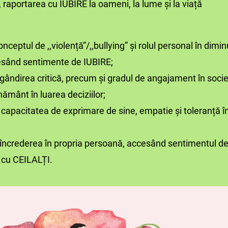
, raportarea cu IUBIRE la oameni, la lume și la viață
nceptul de ,,violență”/,,bullying” şi rolul personal în dimi
sând sentimente de IUBIRE;
 gândirea critică, precum și gradul de angajament în socie
ământ în luarea deciziilor;
e capacitatea de exprimare de sine, empatie și toleranță î
 încrederea în propria persoană, accesând sentimentul de
i cu CEILALȚI.