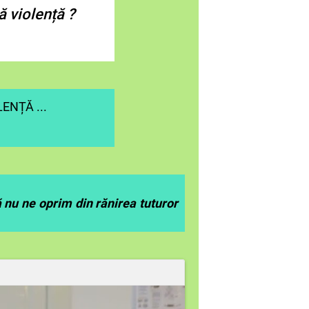
ă violență ?
LENȚĂ ...
ă nu ne oprim din rănirea tuturor