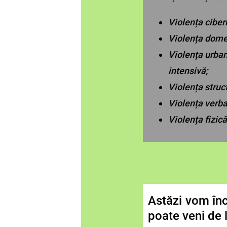
Violența ciber
Violența dome
Violența urban
intensivă;
Violența struct
Violența verba
Violența fizică
Astăzi vom înc
poate veni de l