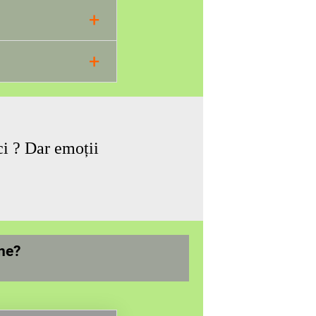
+
lor bune de comunicare
+
ci ?
Dar emoții
ne?