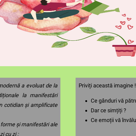
modernă a evoluat de la
Priviți această imagine !
diționale la manifestări
Ce gânduri vă pătr
în cotidian și amplificate
Dar ce simțiți ?
Ce emoții vă învălu
forme și manifestări ale
i cu zi :