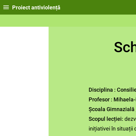
Proiect antiviolență
Sch
Disciplina : Consil
Profesor : Mihaela
Școala Gimnazială 
Scopul lecției:
dezvo
inițiativei în situaț