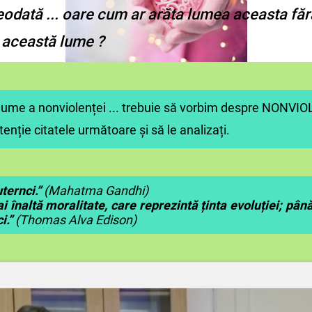
reodată ... oare cum ar arăta lumea aceasta făr
 această lume ?
 lume a nonviolenței ... trebuie să vorbim despre NONVIO
 atenție citatele următoare și să le analizați.
ternci.”
(Mahatma Gandhi)
înaltă moralitate, care reprezintă ținta evoluției; pân
i.”
(Thomas Alva Edison)