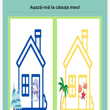
Așază-mă la căsuța mea!