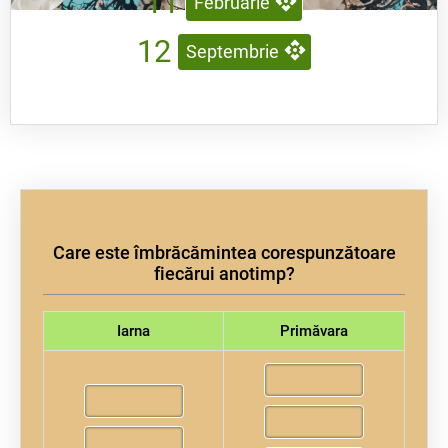
11
Februarie
12
Septembrie
Care este îmbrăcămintea corespunzătoare
fiecărui anotimp?
Iarna
Primăvara