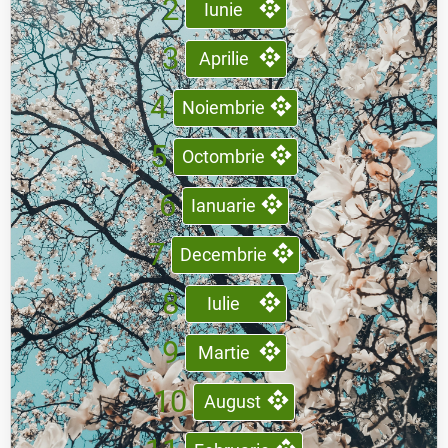
2
Iunie
3
Aprilie
4
Noiembrie
5
Octombrie
6
Ianuarie
7
Decembrie
8
Iulie
9
Martie
10
August