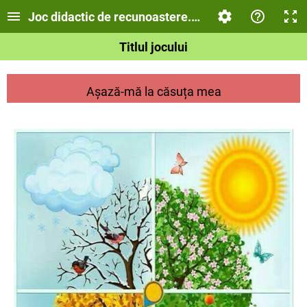
Joc didactic de recunoastere. Anotimpurile
Titlul jocului
Așază-mă la căsuța mea