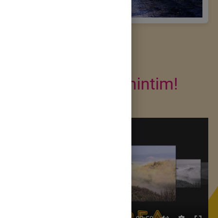
Să ne reamintim!