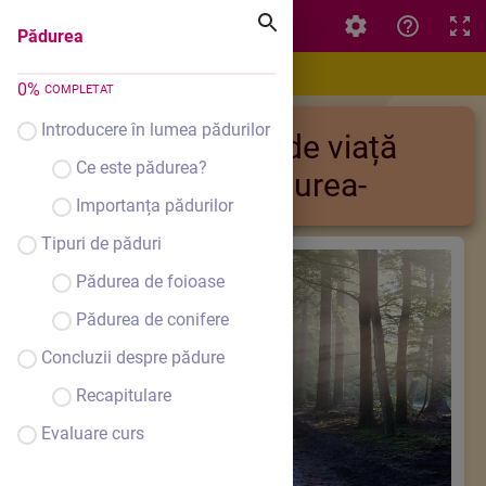
Pădurea
Pădurea
0
%
COMPLETAT
Introducere în lumea pădurilor
Medii de viață
Ce este pădurea?
-Pădurea-
Importanța pădurilor
Tipuri de păduri
Pădurea de foioase
Pădurea de conifere
Concluzii despre pădure
Recapitulare
Evaluare curs