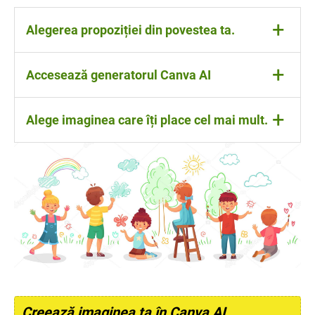
+
Alegerea propoziției din povestea ta.
„Ursul pictor a colorat cerul cu stele de
+
Accesează generatorul Canva AI
curcubeu.”
Scrie propoziția ta în câmpul de text și apasă
+
Alege imaginea care îți place cel mai mult.
„Generează imagine”.
Salveaz-o și adaug-o la povestea grupului tău.
💡 Observă cum IA a înțeles textul tău.
Seamănă imaginea cu ce ți-ai imaginat tu? ar
putea fi?
Creează imaginea ta în Canva AI