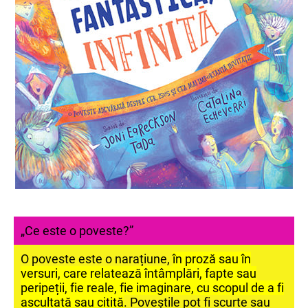
„Ce este o poveste?”
O poveste este o narațiune,
în proză sau în
versuri, care relatează întâmplări, fapte sau
peripeții, fie reale, fie imaginare, cu scopul de a fi
ascultată sau citită
. Poveștile pot fi scurte sau