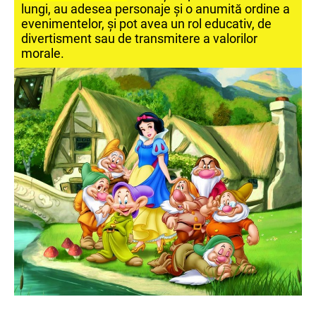
lungi, au adesea personaje și o anumită ordine a
evenimentelor, și pot avea un rol educativ, de
divertisment sau de transmitere a valorilor
morale.