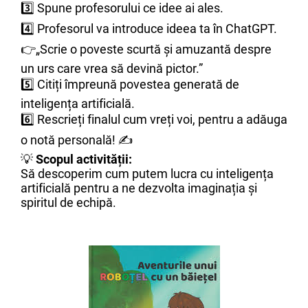
3️⃣ Spune profesorului ce idee ai ales.
4️⃣ Profesorul va introduce ideea ta în ChatGPT.
👉„Scrie o poveste scurtă și amuzantă despre
un urs care vrea să devină pictor.”
5️⃣ Citiți împreună povestea generată de
inteligența artificială.
6️⃣ Rescrieți finalul cum vreți voi, pentru a adăuga
o notă personală! ✍️
💡
Scopul activității:
Să descoperim cum putem lucra cu inteligența
artificială pentru a ne dezvolta imaginația și
spiritul de echipă.