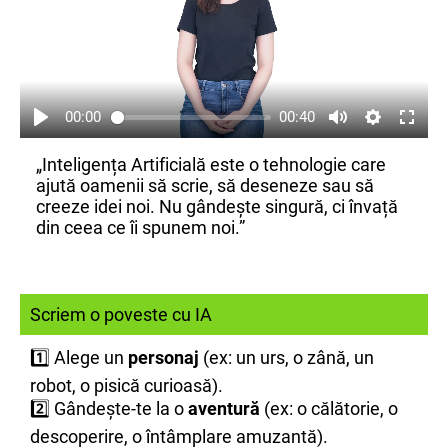
00:00
00:40
„Inteligența Artificială este o tehnologie care
ajută oamenii să scrie, să deseneze sau să
creeze idei noi. Nu gândește singură, ci învață
din ceea ce îi spunem noi.”
Scriem o poveste cu IA
1️⃣ Alege un
personaj
(ex: un urs, o zână, un
robot, o pisică curioasă).
2️⃣ Gândește-te la o
aventură
(ex: o călătorie, o
descoperire, o întâmplare amuzantă).