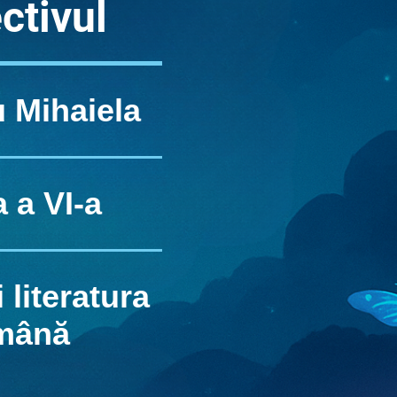
ctivul
 Mihaiela
 a VI-a
 literatura
mână