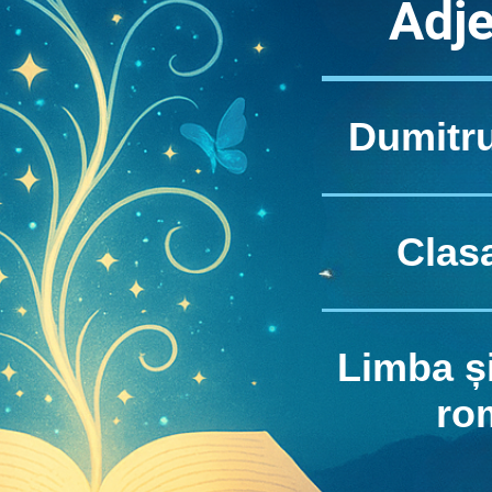
Adje
Dumitru
Clasa
Limba și
ro