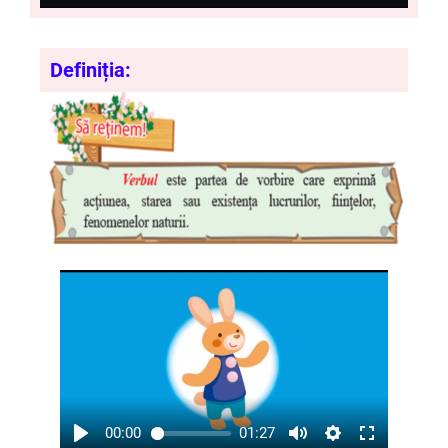
Definiția:
00:00
01:27