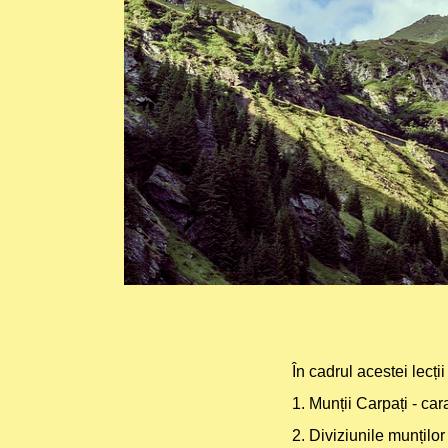
În cadrul acestei lecț
1. Munții Carpați - car
2. Diviziunile munților