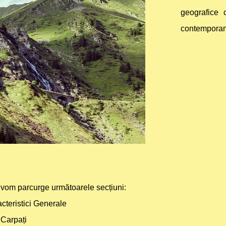
geografice c
contemporan
ii vom parcurge următoarele secțiuni:
acteristici Generale
 Carpați