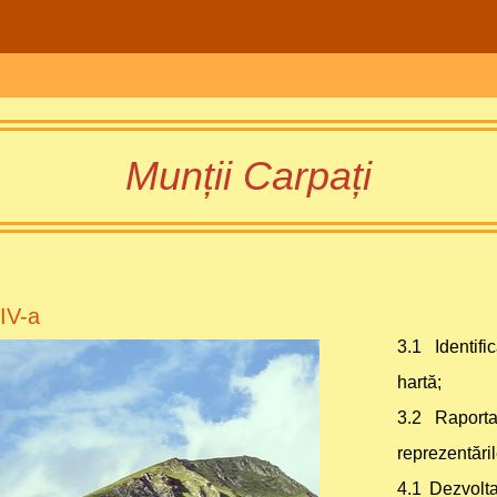
Munții Carpați
I
V-a
3.1 Identif
hartă;
3.2 Raport
reprezentăril
4.1 Dezvolta