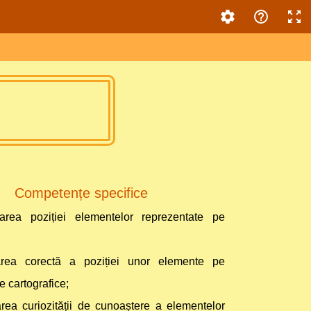
Competențe specifice
icarea poziției elementelor reprezentate pe
area corectă a poziției unor elemente pe
e cartografice;
rea curiozității de cunoaștere a eleme
ntelor