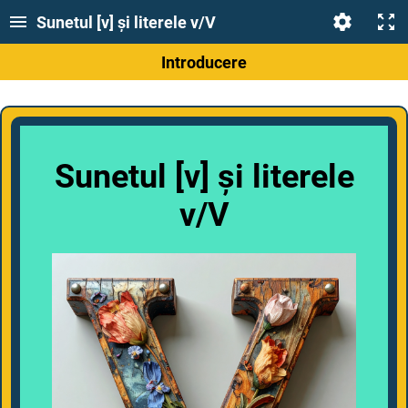
Sunetul [v] și literele v/V
Introducere
Sunetul [v] și literele
v/V