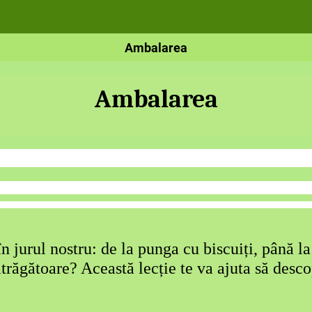
Ambalarea
Ambala
rea
n jurul nostru: de la punga cu biscuiți, până la
 atrăgătoare? Această lecție te va ajuta să des