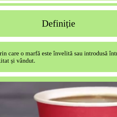
Definiție
in care o marfă este învelită sau introdusă înt
itat și vândut.