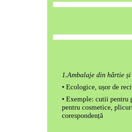
• Permite manipula
• Exemple: paleți, c
1.Ambalaje din hârtie și
• Ecologice, ușor de reci
• Exemple: cutii pentru 
pentru cosmetice, plicur
coresponden
ț
ă