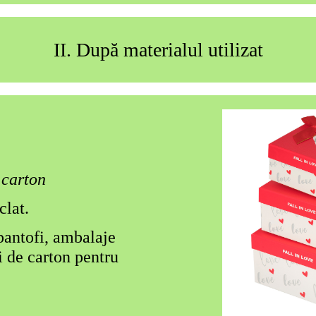
rea ușoară a ambalajelor secundare.
utii mari de carton, folie stretch.
II. După materialul utilizat
 carton
clat.
pantofi, ambalaje
i de carton pentru