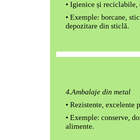
• Igienice și reciclabile, 
• Exemple: borcane, sticl
depozitare din sticl
ă
.
4.Ambalaje din metal
• Rezistente, excelente 
• Exemple: conserve, doz
alimente.