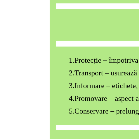
1.Protecție – împotriva d
2.Transport – ușurează 
3.Informare – etichete, 
4.Promovare – aspect at
5.Conservare – prelungir