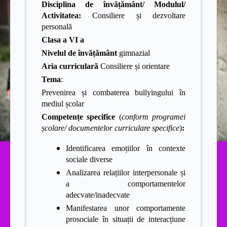
Disciplina de învățământ/ Modulul/
Activitatea:
Consiliere și dezvoltare
personală
Clasa a VI a
Nivelul de învățământ
gimnazial
Aria curriculară
Consiliere și orientare
Tema
:
Prevenirea și combaterea bullyingului în
mediul școlar
Competențe specifice
(
conform programei
școlare/ documentelor curriculare specifice
)
:
Identificarea emoțiilor în contexte
sociale diverse
Analizarea relațiilor interpersonale și
a comportamentelor
adecvate/inadecvate
Manifestarea unor comportamente
prosociale în situații de interacțiune