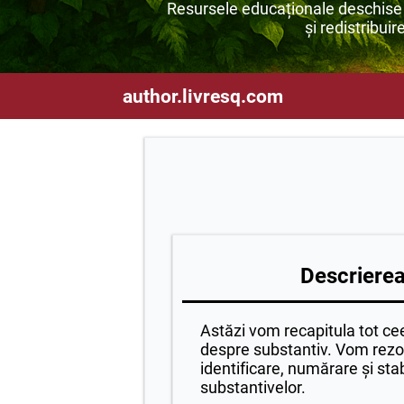
Resursele educaționale deschise s
și redistribuir
author.livresq.com
Descrierea 
Astăzi vom recapitula tot ce
despre substantiv. Vom rezol
identificare, numărare și stab
substantivelor.