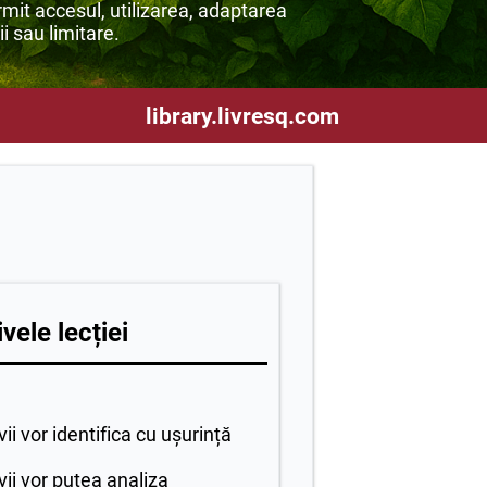
mit accesul, utilizarea, adaptarea
ii sau limitare.
library.livresq.com
vele lecției
evii vor identifica cu ușurință
evii vor putea analiza