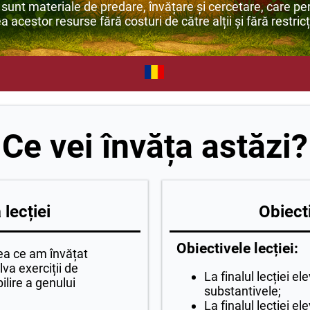
unt materiale de predare, învățare și cercetare, care per
ea acestor resurse fără costuri de către alții și fără restricț
Ce vei învăța astăzi?
lecției
Obiecti
Obiectivele lecției:
ea ce am învățat
va exerciții de
La finalul lecției el
ilire a genului
substantivele;
La finalul lecției el