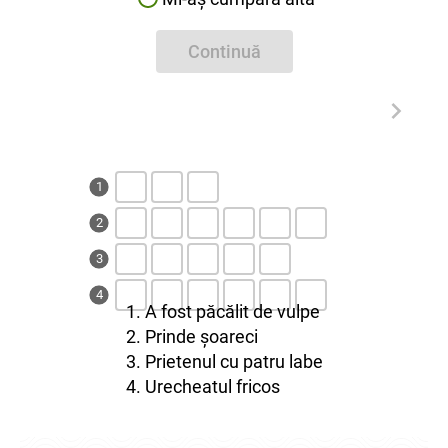
Continuă
1
2
3
4
1. A fost păcălit de vulpe
2. Prinde șoareci
3. Prietenul cu patru labe
4. Urecheatul fricos