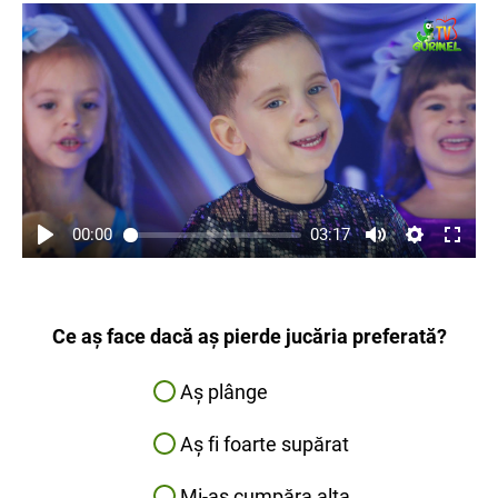
00:00
03:17
Ce aș face dacă aș pierde jucăria preferată?
Aș plânge
Aș fi foarte supărat
Mi-aș cumpăra alta