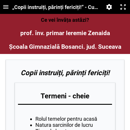
„Copii instruiți, părinți fericiți!” - Cum îți ajuți cop
Ce vei învăța astăzi?
prof. înv. primar Ieremie Zenaida
Școala Gimnazială Bosanci. jud. Suceava
Copii instruiți, părinți fericiți!
Termeni - cheie
Rolul temelor pentru acasă
Natura sarcinilor de lucru