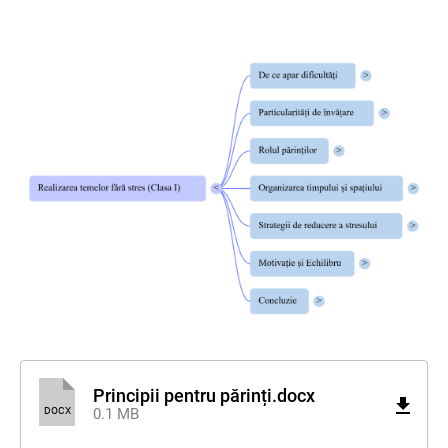
Principii pentru părinți.docx
DOCX
0.1 MB