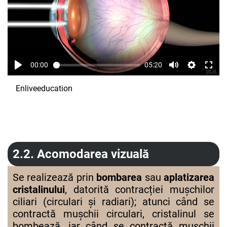
00:00
05:20
Enliveeducation
2.2. Acomodarea vizuală
Se realizează prin
bombarea
sau
aplatizarea
cristalinului
, datorită contracției mușchilor
ciliari (circulari și radiari); atunci când se
contractă mușchii circulari, cristalinul se
bombează, iar când se contractă mușchii