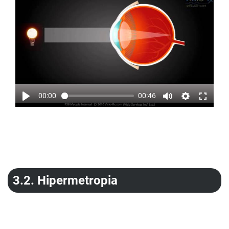
00:00
00:46
3.2.
Hipermetropia