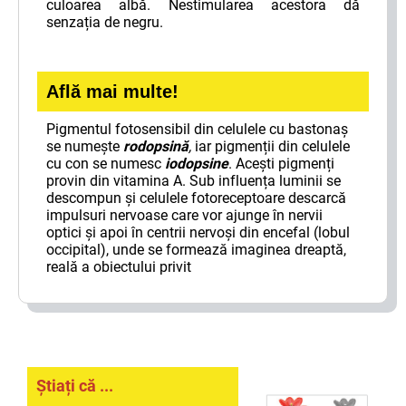
culoarea albă. Nestimularea acestora dă
senzația de negru.
Află mai multe!
Pigmentul fotosensibil din celulele cu bastonaș
se numește
rodopsină
,
iar pigmenții din celulele
cu con se numesc
iodopsine
. Acești pigmenți
provin din vitamina A. Sub influența luminii se
descompun și celulele fotoreceptoare descarcă
impulsuri nervoase care vor ajunge în nervii
optici și apoi în centrii nervoși din encefal (lobul
occipital), unde se formează imaginea dreaptă,
reală a obiectului privit
Știați că ...