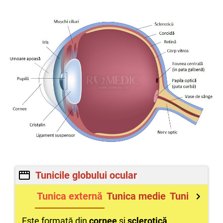
Tunicile globului ocular
Tunica externă
Tunica medie
Tunica inte
Este formată din
cornee
și
sclerotică
.