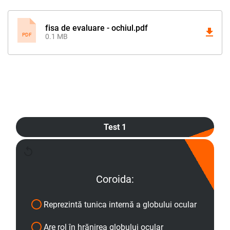
fisa de evaluare - ochiul.pdf
PDF
0.1 MB
Test 1
Coroida:
Reprezintă tunica internă a globului ocular
Are rol în hrănirea globului ocular