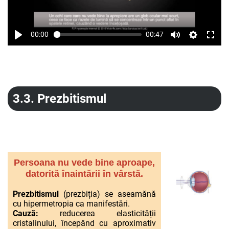
00:00
00:47
3.3.
Prezbitismul
Persoana nu vede bine aproape,
datorită înaintării în vârstă.
Prezbitismul
(prezbiția) se aseamănă
cu hipermetropia ca manifestări.
Cauză:
reducerea elasticității
cristalinului, începând cu aproximativ