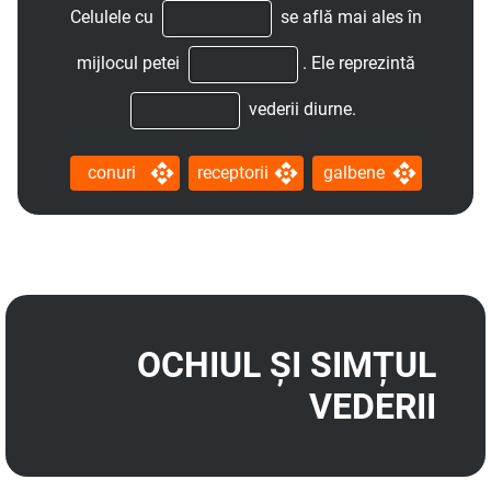
Celulele cu
se află mai ales în
mijlocul petei
.
Ele reprezintă
vederii diurne.
conuri
receptorii
galbene
OCHIUL ȘI SIMȚUL
VEDERII