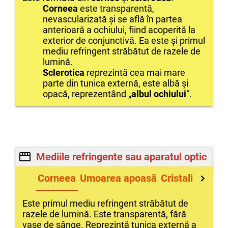
Corneea
este transparentă,
nevascularizată și se află în partea
anterioară a ochiului, fiind acoperită la
exterior de conjunctivă. Ea este și primul
mediu refringent străbătut de razele de
lumină.
Sclerotica
reprezintă cea mai mare
parte din tunica externă, este albă și
opacă, reprezentând „
albul ochiului
“.
Mediile refringente sau aparatul optic
Corneea
Umoarea apoasă
Cristalinul
Umo
Este primul mediu refringent străbătut de
razele de lumină. Este transparentă, fără
vase de sânge.
Reprezintă tunica externă a