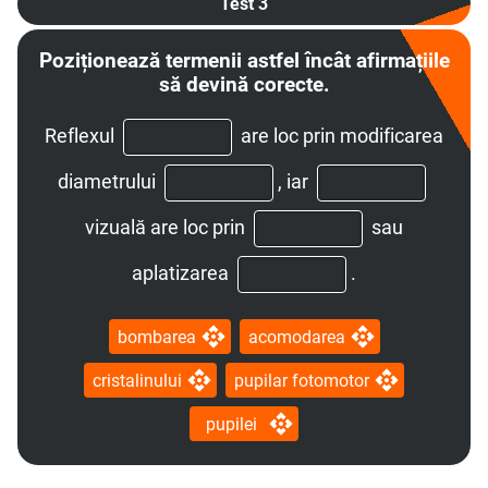
Test 3
Poziționează termenii astfel încât afirmațiile
să devină corecte.
Reflexul
are loc prin modificarea
diametrului
,
iar
vizuală are loc prin
sau
aplatizarea
.
bombarea
acomodarea
cristalinului
pupilar fotomotor
pupilei