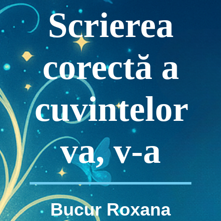
Scrierea
corectă a
cuvintelor
va, v-a
Bucur Roxana