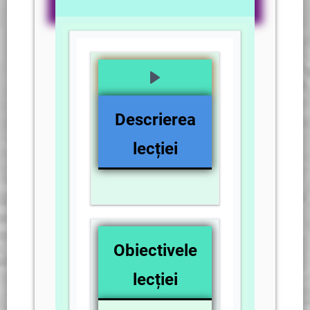
Descrierea
lecției
Obiectivele
lecției