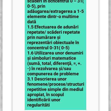
scăderi în ocncentrul 0 – 31(
0-5), prin
adăugarea/extragerea a 1-5
elemente dintr-o multime
dată
1.5 Efectuarea de adunări
repetate/ scăderi repetate
prin numărare şi
reprezentări obiectuale în
concentrul 0-31( 0-5)
1.6 Utilizarea unor denumiri
şi simboluri matematice
(sumă, total, diferenţă, =, +.
-) în rezolvarea şi/sau
compunerea de probleme
3.1 Descrierea unor
fenomene/procese/structuri
repetitive simple din mediul
apropiat, în scopul
identificării unor
regularităti