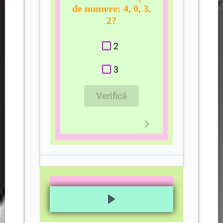
de numere: 4, 0, 3,
2?
2
3
Verifică