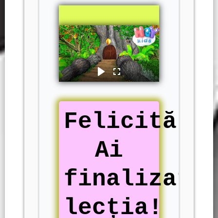
Felicitări
Ai
finalizat
lecția!