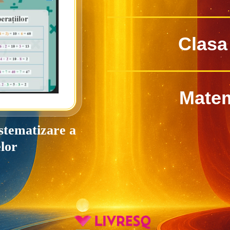
Clasa 
Matem
istematizare a
elor