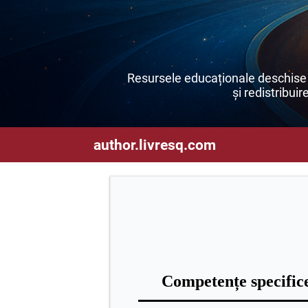
Resursele educaționale deschise s
și redistribuir
author.livresq.com
Competențe specific