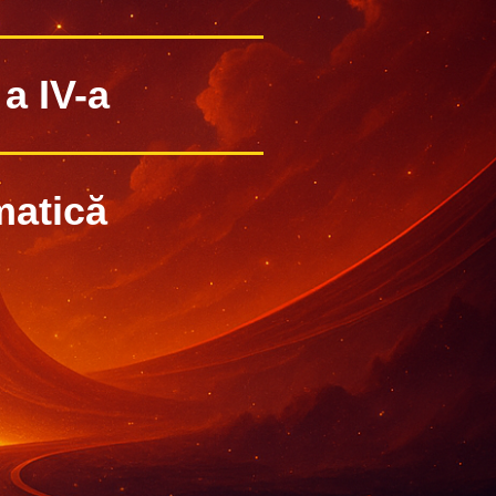
a IV-a
atică