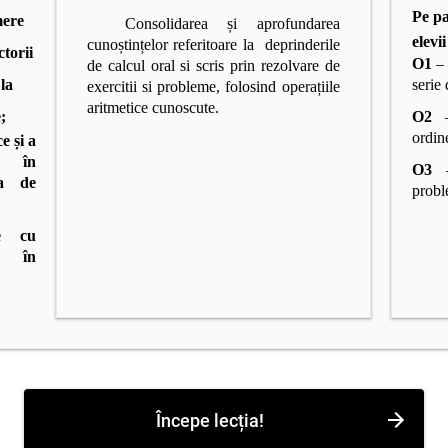
Pe pa
mere
Consolidarea și aprofundarea
elevii
cunoștințelor referitoare la deprinderile
ctorii
O1
– 
de calcul oral si scris prin rezolvare de
 la
serie 
exercitii si probleme, folosind operațiile
aritmetice cunoscute.
;
O2
ordine
e și a
e în
O3
– 
ea de
probl
e cu
e, în
Începe lecția!