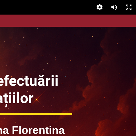
fectuării
țiilor
a Florentina