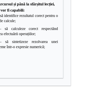
rcursul și până la sfârșitul lecției,
 vor fi capabili:
să identifice rezultatul corect pentru o
de calcule
;
– să calculeze corect respectȃnd
a efectuării operațiilor;
să sintetizeze rezolvarea unei
eme într-o expresie numerică;