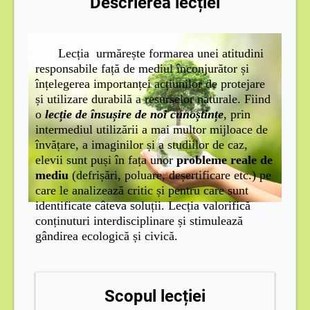
Descrierea lecției
Lecția urmărește formarea unei atitudini
responsabile față de mediul înconjurător și
înțelegerea importanței acțiunilor de protejare
și utilizare durabilă a resurselor naturale. Fiind
o
lecție de însușire de noi cunoștințe
, p
rin
intermediul utilizării a mai multor mijloace de
învățare, a imaginilor și a studiilor de caz,
elevii sunt puși în fața unor
probleme reale de
mediu
(defrișări, poluare, deșertificare etc.) pe
care le analizează critic și pentru care sunt
identificate câteva soluții. Lecția valorifică
conținuturi interdisciplinare și stimulează
gândirea ecologică și civică.
Scopul lecției