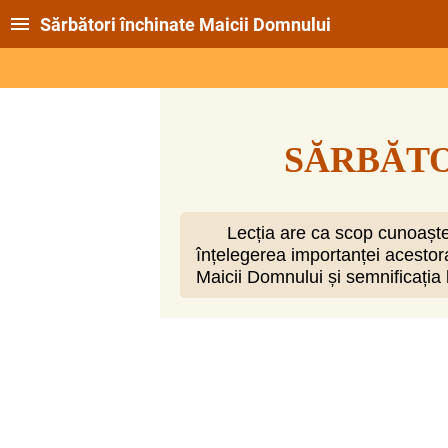
Sărbători închinate Maicii Domnului
SĂRBĂTO
Lecția are ca scop cunoașter
înțelegerea importanței acestora
Maicii Domnului și semnificația l