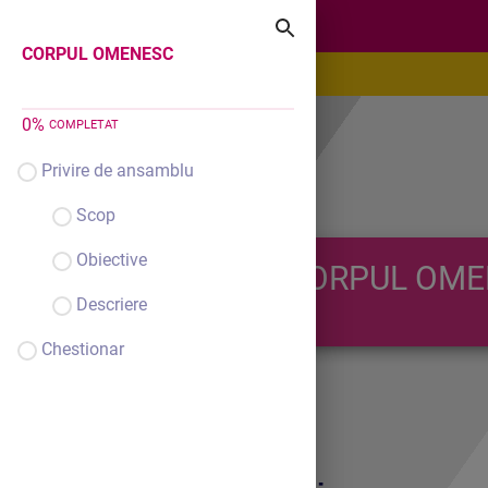
CORPUL OMENESC
CORPUL OMENESC
0
%
COMPLETAT
Privire de ansamblu
Scop
Obiective
CORPUL OME
Descriere
Chestionar