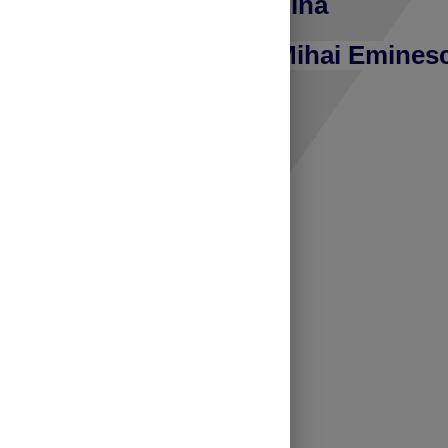
Comşa Carmen-Cătălina
Şcoala Gimnazială ,,Mihai Eminesc
Clasa I
Bine ai venit.
Continuă