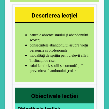
Descrierea lecției
cauzele absenteismului și abandonului
școlar;
consecințele abandonului asupra vieții
personale și profesionale;
modalități de sprijin pentru elevii aflați
în situații de risc;
rolul familiei, școlii și comunității în
prevenirea abandonului școlar.
Obiectivele lecției
Obiectivele lecției: