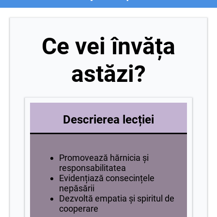
Ce vei învăța
astăzi?
Descrierea lecției
Promovează hărnicia și
responsabilitatea
Evidențiază consecințele
nepăsării
Dezvoltă empatia și spiritul de
cooperare