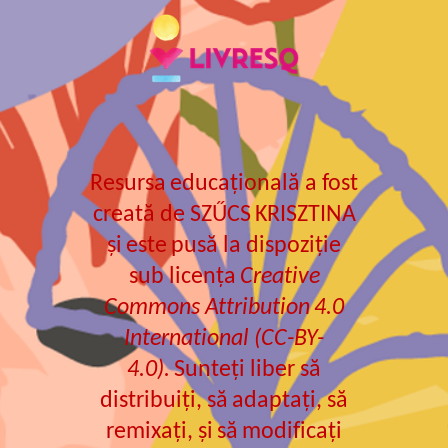
R
esursa
educațională
a
fost
creată
de
SZŰCS
KRISZTIN
A
și
este
pusă
la
dispoziție
sub
licența
Creative
Commons Attribution
4.0
International (CC-BY-
4.0).
Sunteți
liber
să
distribuiți
,
să
adaptați
,
să
remixați
,
și
să
modificați