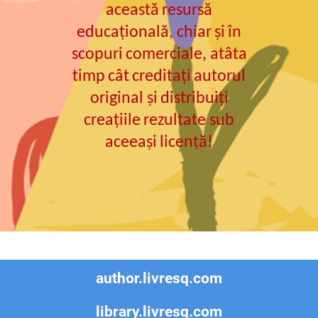
această
resursă
educațională
,
chiar
și
în
scopuri
comerciale
,
atâta
timp
cât
creditați
autorul
original
și
distribuiți
creațiile
rezultate
sub
aceeași
licență
!
author.livresq.com
library.livresq.com