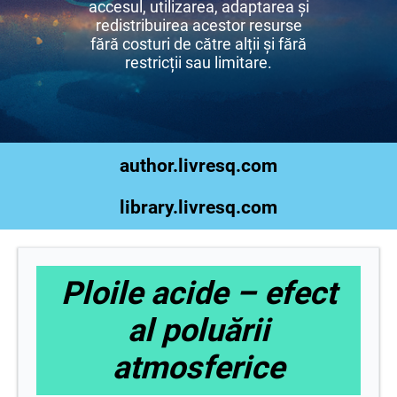
accesul, utilizarea, adaptarea și
redistribuirea acestor resurse
fără costuri de către alții și fără
restricții sau limitare.
author.livresq.com
library.livresq.com
Ploile acide – efect
al poluării
atmosferice