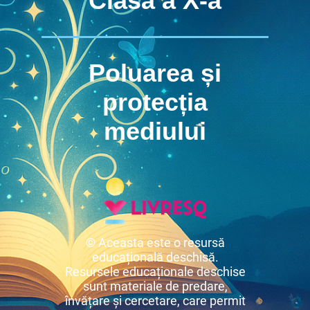
Clasa a X-a
Poluarea și
protecția
mediului
© Aceasta este o resursă
educațională deschisă.
Resursele educaționale deschise
sunt materiale de predare,
învățare și cercetare, care permit