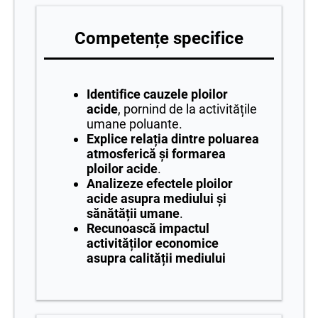
Competențe specifice
Identifice cauzele ploilor
acide
, pornind de la activitățile
umane poluante.
Explice relația dintre poluarea
atmosferică și formarea
ploilor acide
.
Analizeze efectele ploilor
acide asupra mediului și
sănătății umane
.
Recunoască impactul
activităților economice
asupra calității mediului