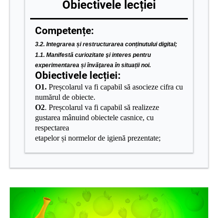
Obiectivele lecției
Competențe:
3.2. Integrarea și restructurarea conținutului digital;
1.1. Manifestă curiozitate şi interes pentru
experimentarea și învăţarea în situații noi.
Obiectivele lecției:
O1.
Preșcolarul va fi capabil să asocieze cifra cu
numărul de obiecte
.
O2
. Preșcolarul va fi capabil să realizeze
gustarea mânuind obiectele casnice, cu
respectarea
etapelor și normelor de igienă prezentate;