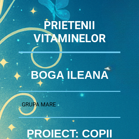
PRIETENII
VITAMINELOR
BOGA ILEANA
GRUPA MARE
PROIECT: COPII