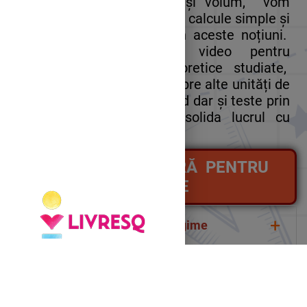
folosite la lungime, arie și volum, vom
efectua transformări și alte calcule simple și
probleme în care intervin aceste noțiuni.
Vom utiliza materiale video pentru
reamintirea noțiunilor teoretice studiate,
curiozități și informații despre alte unități de
măsură decât cele standard dar și teste prin
care vom exersa și consolida lucrul cu
aceste noțiuni.
UNITĂȚI DE MĂSURĂ PENTRU
LUNGIME
+
Unități de măsură pentru lungime
Metrul - unitatea principală pentru măsurarea
+
Regulă pentru transformări
lungimilor. Se utilizează, în funcție de situație,
multiplii sau submultiplii săi.
Pentru a transforma dintr- o unitate mare în alta mai
+
Regulă pentru transformări