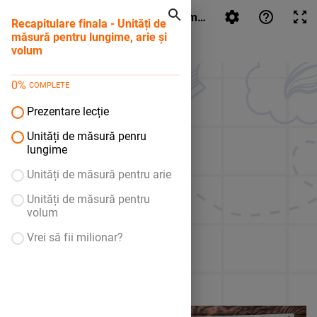
Recapitulare finala - Unități de măsură pentru lungime, a
Recapitulare finala - Unități de
măsură pentru lungime, arie și
volum
0
%
COMPLETE
Prezentare lecție
Unități de măsură penru
lungime
Unități de măsură pentru arie
Unități de măsură pentru
volum
Vrei să fii milionar?