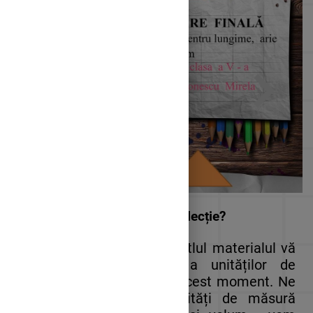
Ce vom face în această lecție?
După cum anunță și titlul materialul vă
propune o recapitulare a unităților de
măsură studiate până în acest moment. Ne
vom reaminti despre unități de măsură