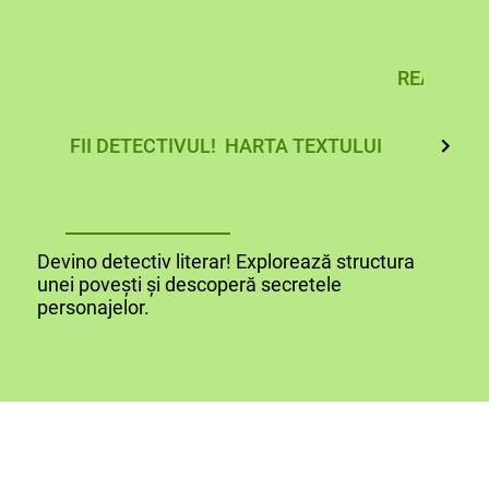
REALIZEA
CREA
FII DETECTIVUL!
HARTA TEXTULUI
PERS
PERSO
PRI
Devino detectiv literar! Explorează structura
unei povești și descoperă secretele
personajelor.