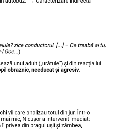
 în autobuz.” → Caracterizare indirectă
ule? zice conductorul. [...] – Ce treabă ai tu,
-l Goe...
)
ează unui adult („urâtule”) și din reacția lui
opil
obraznic, needucat și agresiv
.
i vii care analizau totul din jur. Într-o
mai mic, Nicușor a intervenit imediat:
îl privea din pragul ușii și zâmbea,