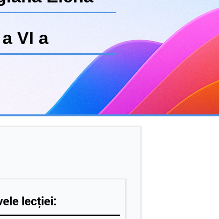
a VI a
ele lecției: