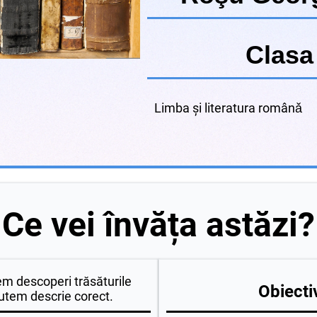
Clasa 
Limba şi literatura românǎ
Ce vei învăța astăzi?
m descoperi trăsăturile
Obiectiv
putem descrie corect.