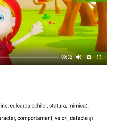
09:32
aine, culoarea ochilor, statură, mimică).
 caracter, comportament, valori, defecte și