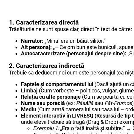
1. Caracterizarea directă
Trăsăturile ne sunt spuse clar, direct în text de către:
Narrator:
„Mihai era un băiat silitor.”
Alt personaj:
„– Ce om bun este bunicul!, spuse
Autocaracterizare (personajul despre sine):
„Su
2. Caracterizarea indirectă
Trebuie să deducem noi cum este personajul (ca niște
Faptele și comportamentul lui
(Dacă ajută un c
Limbaj
(Cum vorbește – politicos, vulgar, glume
Relația cu alte personaje
(Cum se poartă cu cei 
Nume sau poreclă
(ex:
Pâsăilă
sau
Făt-Frumos
)
Mediu
(Cum arată camera lui sau casa lui – ord
Element interactiv în LIVRESQ (Resursă de tip C
unde elevii trebuie să tragă (Drag & Drop) exemp
Exemplu 1:
„Era o fată înaltă și subțire.” →