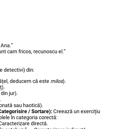
 Ana.”
nt cam fricos, recunoscu el.”
 detectivi) din:
ățel, deducem că este
milos
).
ț).
din jur).
.
onată sau haotică).
ategorisire / Sortare):
Creează un exercițiu
lele în categoria corectă:
 Caracterizare directă.