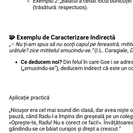
Exemplu 2:
„Băiatul a cedat locul bunicuței
(trăsătură: respectuos).
🧩 Exemplu de Caracterizare Indirectă
„– Nu ți-am spus să nu scoți capul pe fereastră, mititel
urâtule? zice mititelul smucindu-se.”
(I.L. Caragiale,
D
Ce deducem noi?
Din felul în care Goe i se adres
(„smucindu-se”), deducem indirect că este un c
Aplicație practică
„Nicușor era cel mai scund din clasă, dar avea niște och
pauză, când Radu l-a împins din greșeală pe un coleg 
«Oprește-te, Radu! Nu e corect ce faci!». Învățătoarea 
gândindu-se ce băiat curajos și drept a crescut.”