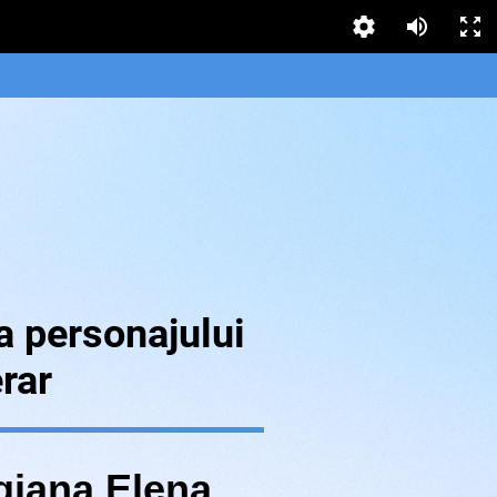
a personajului
erar
iana Elena