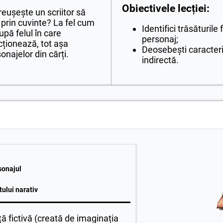
Obiectivele lecției:
reușește un scriitor să
 prin cuvinte? La fel cum
Identifici trăsăturile
pă felul în care
personaj;
ționează, tot așa
Deosebești caracteri
najelor din cărți.
indirectă.
sonajul
tului narativ
ță fictivă (creată de imaginația