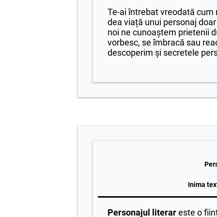
Te-ai întrebat vreodată cum 
dea viață unui personaj doar
noi ne cunoaștem prietenii du
vorbesc, se îmbracă sau reac
descoperim și secretele perso
Per
Inima tex
Personajul literar
este o fiin