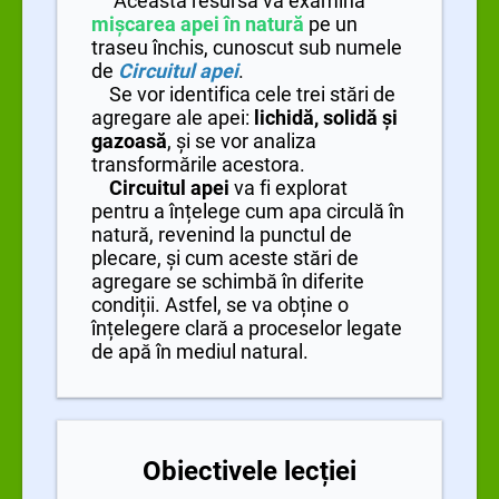
Această resursă va examina
mișcarea apei în natură
pe un
traseu închis, cunoscut sub numele
de
Circuitul apei
.
Se vor identifica cele trei stări de
agregare ale apei:
lichidă, solidă și
gazoasă
, și se vor analiza
transformările acestora.
Circuitul apei
va fi explorat
pentru a înțelege cum apa circulă în
natură, revenind la punctul de
plecare, și cum aceste stări de
agregare se schimbă în diferite
condiții. Astfel, se va obține o
înțelegere clară a proceselor legate
de apă în mediul natural.
Obiectivele lecției