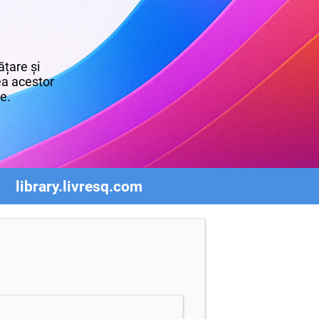
țare și
rea acestor
re.
library.livresq.com