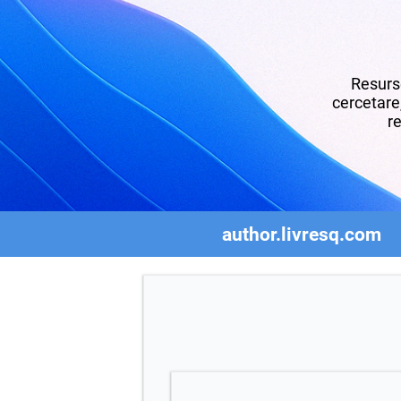
Resurse
cercetare,
re
author.livresq.com