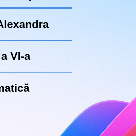
Alexandra
a VI-a
atică