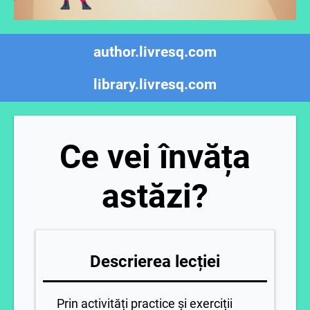
author.livresq.com
library.livresq.com
Ce vei învăța
astăzi?
Descrierea lecției
Prin activități practice și exerciții