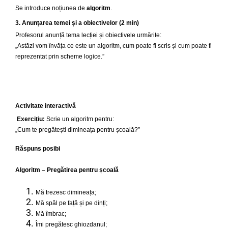
Se introduce noțiunea de
algoritm
.
3. Anunțarea temei și a obiectivelor (2 min)
Profesorul anunță tema lecției și obiectivele urmărite:
„Astăzi vom învăța ce este un algoritm, cum poate fi scris și cum poate fi
reprezentat prin scheme logice.”
Activitate interactivă
Exercițiu:
Scrie un algoritm pentru:
„Cum te pregătești dimineața pentru școală?”
Răspuns posibi
Algoritm – Pregătirea pentru școală
Mă trezesc dimineața;
Mă spăl pe față și pe dinți;
Mă îmbrac;
Îmi pregătesc ghiozdanul;