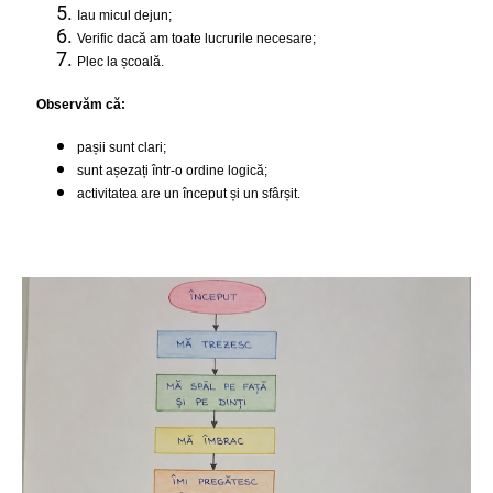
Iau micul dejun;
Verific dacă am toate lucrurile necesare;
Plec la școală.
Observăm că:
pașii sunt clari;
sunt așezați într-o ordine logică;
activitatea are un început și un sfârșit.