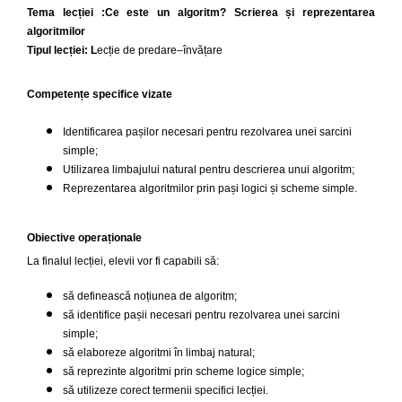
Tema lecției
:
Ce este un algoritm? Scrierea și reprezentarea
algoritmilor
Tipul lecției
:
L
ecție de predare–învățare
Competențe specifice vizate
Identificarea pașilor necesari pentru rezolvarea unei sarcini
simple;
Utilizarea limbajului natural pentru descrierea unui algoritm;
Reprezentarea algoritmilor prin pași logici și scheme simple.
Obiective operaționale
La finalul lecției, elevii vor fi capabili să:
să definească noțiunea de algoritm;
să identifice pașii necesari pentru rezolvarea unei sarcini
simple;
să elaboreze algoritmi în limbaj natural;
să reprezinte algoritmi prin scheme logice simple;
să utilizeze corect termenii specifici lecției.