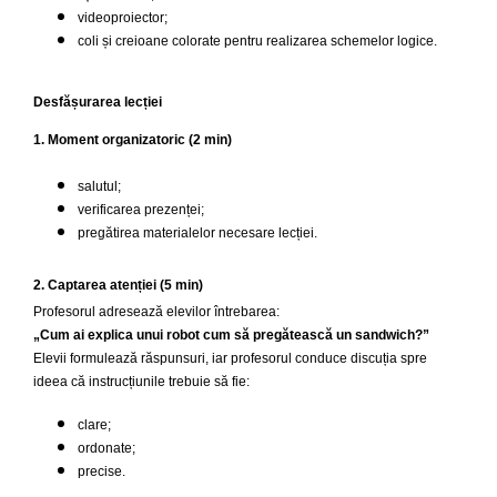
videoproiector;
coli și creioane colorate pentru realizarea schemelor logice.
Desfășurarea lecției
1. Moment organizatoric (2 min)
salutul;
verificarea prezenței;
pregătirea materialelor necesare lecției.
2. Captarea atenției (5 min)
Profesorul adresează elevilor întrebarea:
„Cum ai explica unui robot cum să pregătească un sandwich?”
Elevii formulează răspunsuri, iar profesorul conduce discuția spre
ideea că instrucțiunile trebuie să fie:
clare;
ordonate;
precise.