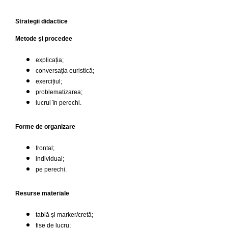
Strategii didactice
Metode și procedee
explicația;
conversația euristică;
exercițiul;
problematizarea;
lucrul în perechi.
Forme de organizare
frontal;
individual;
pe perechi.
Resurse materiale
tablă și marker/cretă;
fișe de lucru;